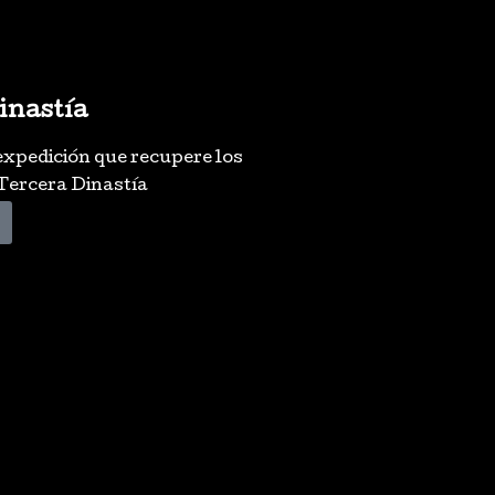
inastía
expedición que recupere los
 Tercera Dinastía