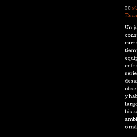
¿Q
Esc
Un j
cons
carr
tiem
equi
enfr
seri
desa
obse
y hab
larg
histo
ambi
o má