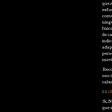
que 
esfu
comu
ning
físic
de c
indi
adap
pers
movi
Reco
uso 
calz
¿E
Si. 
que s