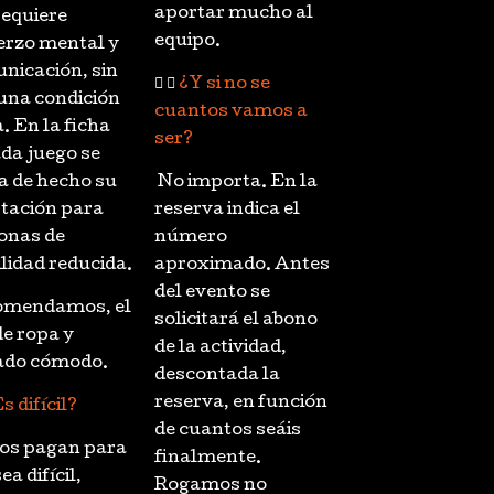
aportar mucho al
requiere
equipo.
erzo mental y
nicación, sin
¿Y si no se
una condición
cuantos vamos a
a. En la ficha
ser?
ada juego se
ca de hecho su
No importa. En la
tación para
reserva indica el
onas de
número
lidad reducida.
aproximado. Antes
del evento se
mendamos, el
solicitará el abono
de ropa y
de la actividad,
ado cómodo.
descontada la
reserva, en función
s difícil?
de cuantos seáis
Nos pagan para
finalmente.
ea difícil,
Rogamos no