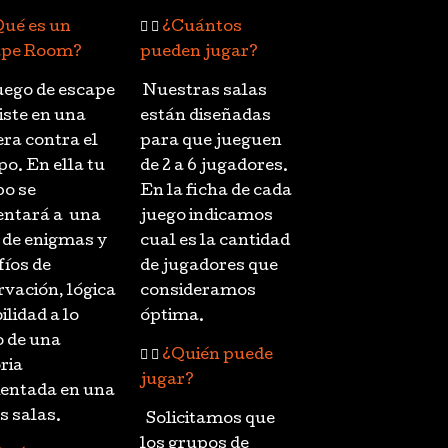
ué es un
¿Cuántos
ape Room?
pueden jugar?
uego de escape
Nuestras salas
iste en una
están diseñadas
era contra el
para que jueguen
po. En ella tu
de 2 a 6 jugadores.
po se
En la ficha de cada
entará a una
juego indicamos
e de enigmas y
cual es la cantidad
fíos de
de jugadores que
rvación, lógica
consideramos
ilidad a lo
óptima.
o de una
¿Quién puede
ria
jugar?
entada en una
s salas.
Solicitamos que
los grupos de