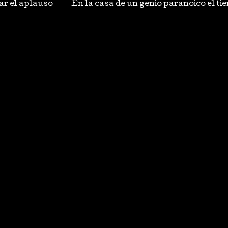
ar el aplauso
En la casa de un genio paranoico el t