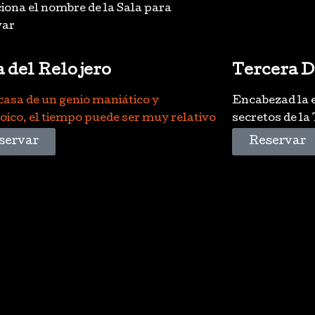
iona el nombre de la Sala para
var
 del Relojero
Tercera D
casa de un genio maniático y
Encabezad la 
ico, el tiempo puede ser muy relativo
secretos de la
servar
Reservar