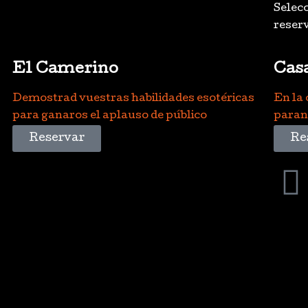
Selecc
reser
El Camerino
Casa
Demostrad vuestras habilidades esotéricas
En la 
para ganaros el aplauso de público
parano
Reservar
Re