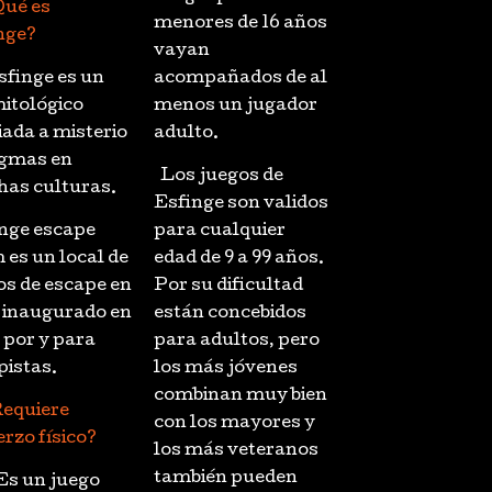
Qué es
menores de 16 años
nge?
vayan
sfinge es un
acompañados de al
mitológico
menos un jugador
iada a misterio
adulto.
igmas en
Los juegos de
as culturas.
Esfinge son validos
nge escape
para cualquier
 es un local de
edad de 9 a 99 años.
os de escape en
Por su dificultad
, inaugurado en
están concebidos
 por y para
para adultos, pero
pistas.
los más jóvenes
combinan muy bien
equiere
con los mayores y
rzo físico?
los más veteranos
también pueden
Es un juego