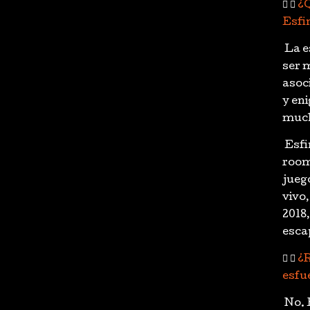
¿
Esfi
La e
ser 
asoc
y en
much
Esfi
room
jueg
vivo
2018,
esca
¿R
esfue
No. 