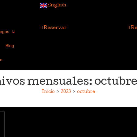
English
Reservar
Re
egos
Blog
to
ivos mensuales: octubre
Inicio
>
2023
>
octubre