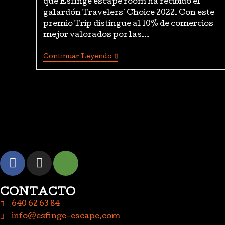
que Esfinge escape room ha recibido el
galardón Travelers´ Choice 2022. Con este
premio Trip distingue al 10% de comercios
mejor valorados por las…
Continuar Leyendo
CONTACTO
640 62 63 84
info@esfinge-escape.com