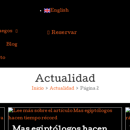
English
uegos
Reservar
Blog
to
Actualidad
Inicio
>
Actualidad
>
Página 2
Mas egiptólogos hacen