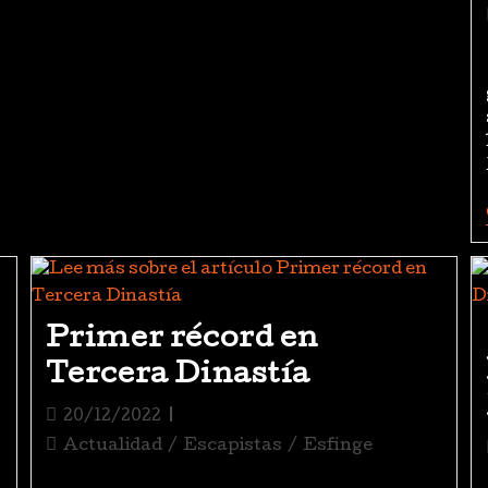
Primer récord en
Tercera Dinastía
20/12/2022
Actualidad
/
Escapistas
/
Esfinge