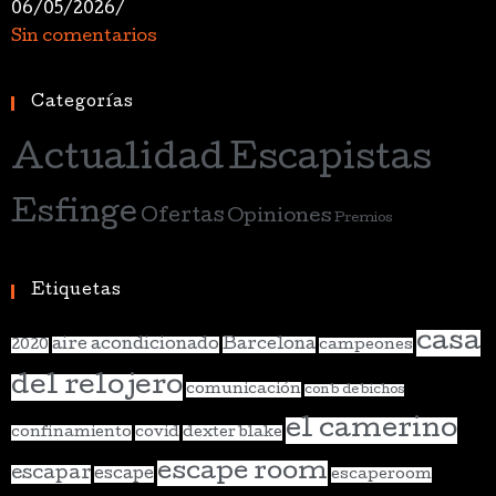
06/05/2026
/
Sin comentarios
Categorías
Actualidad
Escapistas
Esfinge
Ofertas
Opiniones
Premios
Etiquetas
casa
aire acondicionado
Barcelona
2020
campeones
del relojero
comunicación
con b de bichos
el camerino
confinamiento
covid
dexter blake
escape room
escapar
escape
escaperoom