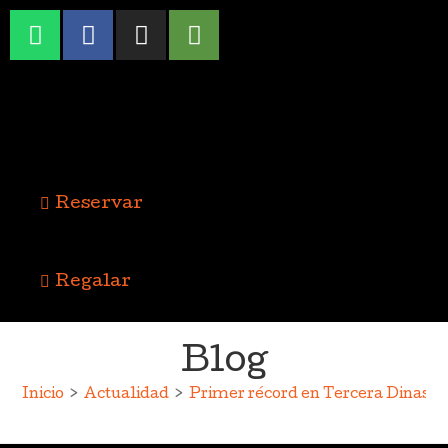
Reservar
Regalar
Blog
Inicio
>
Actualidad
>
Primer récord en Tercera Dinastí