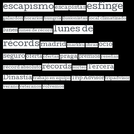
esfinge
escapismo
escapistas
galardón
horarios
hungría
ilusionistas
local climatizado
lunes de
lunes
lunes de récord
récords
madrid
ocio
markku
obras
seguro
praga
oferta
premios
ofertas
reseñas
récords
Tercera
récord absoluto
sorteo
Dinastía
Trip Advisor
trabajo en equipo
tripadvisor
verano
veteranos
volvemos