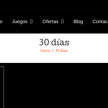
io
Juegos
Ofertas
Blog
Contac
30 días
Inicio
>
30 días