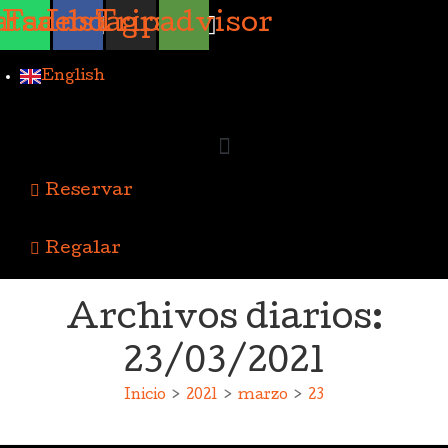
Ir
tsapp
Facebook
Instagram
Tripadvisor
al
contenido
English
Reservar
Regalar
Archivos diarios:
23/03/2021
Inicio
>
2021
>
marzo
>
23