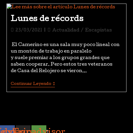
Lunes de récords
Publicación
Categoría
23/03/2021
Actualidad
/
Escapistas
de
de
la
la
El Camerino es una sala muy poco lineal con
entrada:
entrada:
un montón de trabajo en paralelo
y suele premiar a los grupos grandes que
saben cooperar. Pero estos tres veteranos
de Casa del Relojero se vieron…
Lunes
Continuar Leyendo
De
Récords
cebook
Instagram
Tripadvisor