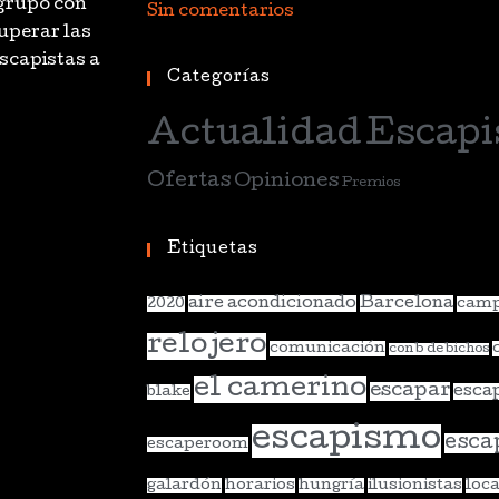
 grupo con
Sin comentarios
uperar las
scapistas a
Categorías
Actualidad
Escapi
Ofertas
Opiniones
Premios
Etiquetas
aire acondicionado
Barcelona
2020
camp
relojero
comunicación
con b de bichos
el camerino
escapar
esca
blake
escapismo
esca
escaperoom
galardón
horarios
hungría
ilusionistas
loca