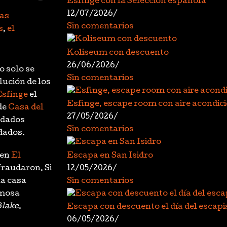
Esfinge con la Selección española
12/07/2026
/
as
Sin comentarios
s
,
el
Koliseum con descuento
26/06/2026
/
o solo se
Sin comentarios
lución de los
Esfinge
el
Esfinge, escape room con aire acondic
de
Casa del
27/05/2026
/
udados
Sin comentarios
dados.
Escapa en San Isidro
 en
El
12/05/2026
/
fraudaron. Si
Sin comentarios
la casa
smosa
Blake
.
Escapa con descuento el día del escapi
06/05/2026
/