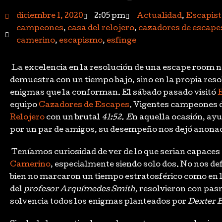
diciembre 1, 2020
2:05 pm
Actualidad
,
Escapist
campeones
,
casa del relojero
,
cazadores de escape
camerino
,
escapismo
,
esfinge
La excelencia en la resolución de una escape room n
demuestra con un tiempo bajo, sino en la propia reso
enigmas que la conforman. El sábado pasado visitó
equipo
Cazadores de Escapes
. Vigentes campeones 
Relojero
con un brutal
41:52. E
n aquella ocasión, ay
por un par de amigos, su desempeño nos dejó anona
Teníamos curiosidad de ver de lo que serian capaces
Camerino
, especialmente siendo solo dos. No nos de
bien no marcaron un tiempo estratosférico como en 
del
profesor Arquímedes Smith,
resolvieron con pa
solvencia todos los enigmas planteados por
Dexter 