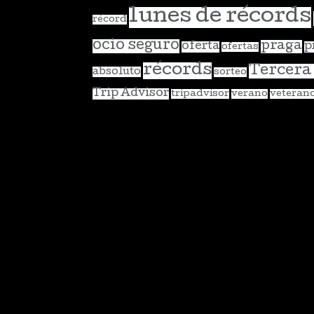
lunes de récords
récord
ocio seguro
praga
oferta
p
ofertas
récords
Tercera
absoluto
sorteo
Trip Advisor
tripadvisor
verano
veteran