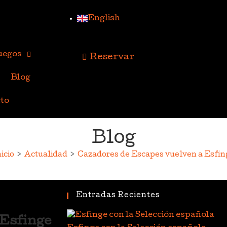
English
uegos
Reservar
Blog
to
Blog
icio
>
Actualidad
>
Cazadores de Escapes vuelven a Esfin
Entradas Recientes
 Esfinge