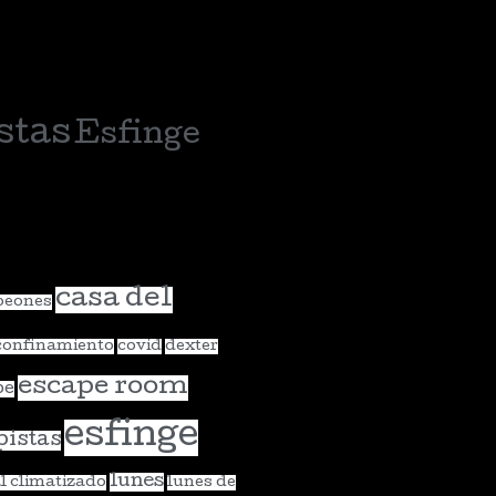
stas
Esfinge
casa del
eones
confinamiento
covid
dexter
escape room
pe
esfinge
pistas
lunes
l climatizado
lunes de