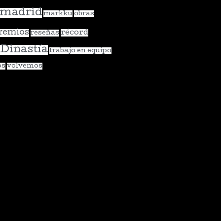
madrid
markku
obras
remios
récord
reseñas
 Dinastía
trabajo en equipo
os
volvemos