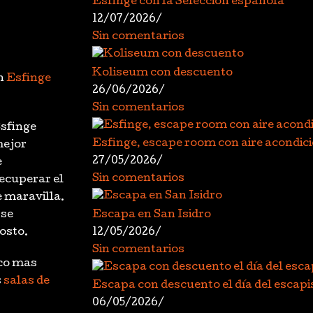
Esfinge con la Selección española
12/07/2026
/
Sin comentarios
Koliseum con descuento
án
Esfinge
26/06/2026
/
Sin comentarios
sfinge
Esfinge, escape room con aire acondic
mejor
27/05/2026
/
e
Sin comentarios
recuperar el
e maravilla.
Escapa en San Isidro
 se
12/05/2026
/
osto.
Sin comentarios
oco mas
s
salas de
Escapa con descuento el día del escapi
06/05/2026
/