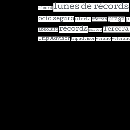
lunes de récords
récord
ocio seguro
praga
oferta
p
ofertas
récords
Tercera
absoluto
sorteo
Trip Advisor
tripadvisor
verano
veteran