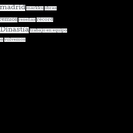
madrid
markku
obras
remios
récord
reseñas
 Dinastía
trabajo en equipo
os
volvemos