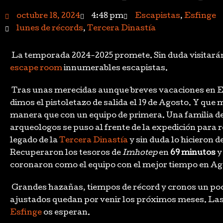
octubre 18, 2024
4:48 pm
Escapistas
,
Esfinge
lunes de récords
,
Tercera Dinastía
La temporada 2024-2025 promete. Sin duda visitar
escape room
innumerables escapistas.
Tras unas merecidas aunque breves vacaciones en E
dimos el pistoletazo de salida el 19 de Agosto. Y que 
manera que con un equipo de primera. Una familia d
arqueologos se puso al frente de la expedición para 
legado de la
Tercera Dinastía
y sin duda lo hicieron d
Recuperaron los tesoros de
Imhotep
en
69 minutos
y
coronaron como el equipo con el mejor tiempo en Ag
Grandes hazañas, tiempos de récord y cronos un p
ajustados quedan por venir los próximos meses. La
Esfinge
os esperan.