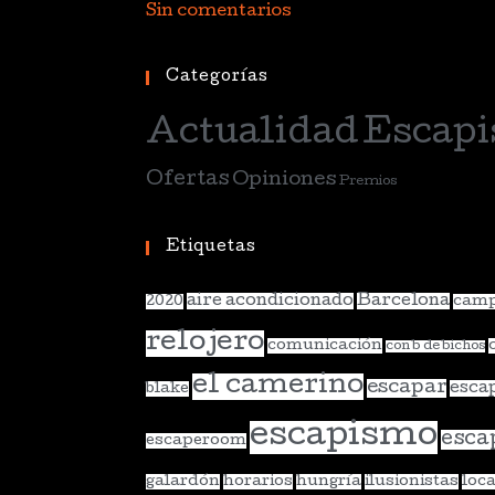
Sin comentarios
Categorías
Actualidad
Escapi
Ofertas
Opiniones
Premios
Etiquetas
aire acondicionado
Barcelona
2020
camp
relojero
comunicación
con b de bichos
el camerino
escapar
esca
blake
escapismo
esca
escaperoom
galardón
horarios
hungría
ilusionistas
loca