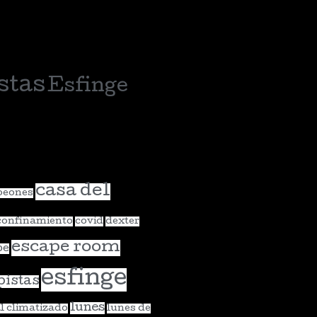
stas
Esfinge
casa del
eones
confinamiento
covid
dexter
escape room
pe
esfinge
pistas
lunes
l climatizado
lunes de