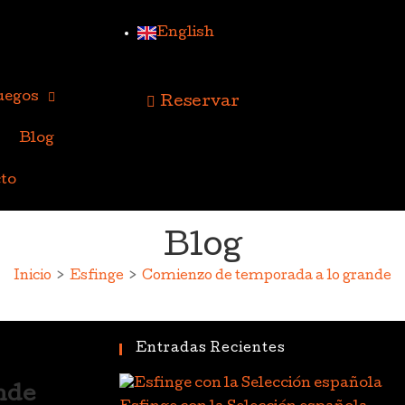
English
uegos
Reservar
Blog
to
Blog
Inicio
>
Esfinge
>
Comienzo de temporada a lo grande
Entradas Recientes
nde