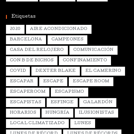
Etiquetas
2020
AIRE ACONDICIONADO
BARCELONA
CAMPEONES
CASA DEL RELOJERO
COMUNICACIÓN
CON B DE BICHOS
CONFINAMIENTO
COVID
DEXTER BLAKE
EL CAMERINO
ESCAPAR
ESCAPE
ESCAPE ROOM
ESCAPEROOM
ESCAPISMO
ESCAPISTAS
ESFINGE
GALARDÓN
HORARIOS
HUNGRÍA
ILUSIONISTAS
LOCAL CLIMATIZADO
LUNES
LUNES DE RÉCORD
LUNES DE RÉCORDS