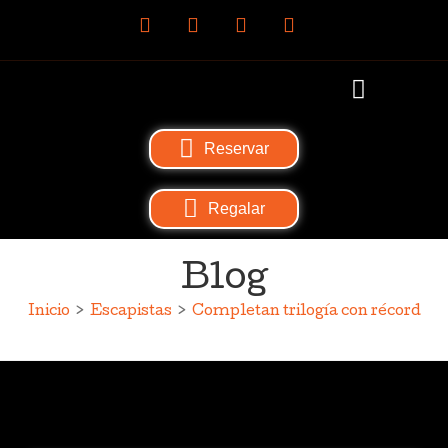
Reservar
Regalar
Blog
Inicio
>
Escapistas
>
Completan trilogía con récord