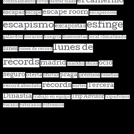
el camerino
confinamiento
covid
dexter blake
escape room
escapar
escape
escaperoom
esfinge
escapismo
escapistas
galardón
horarios
hungría
ilusionistas
local climatizado
lunes de
lunes
lunes de récord
récords
madrid
ocio
markku
obras
seguro
praga
oferta
premios
ofertas
reseñas
récords
Tercera
récord absoluto
sorteo
Dinastía
Trip Advisor
trabajo en equipo
tripadvisor
verano
veteranos
volvemos