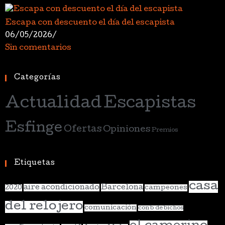
Escapa con descuento el día del escapista
06/05/2026
/
Sin comentarios
Categorías
Actualidad
Escapistas
Esfinge
Ofertas
Opiniones
Premios
Etiquetas
casa
aire acondicionado
Barcelona
2020
campeones
del relojero
comunicación
con b de bichos