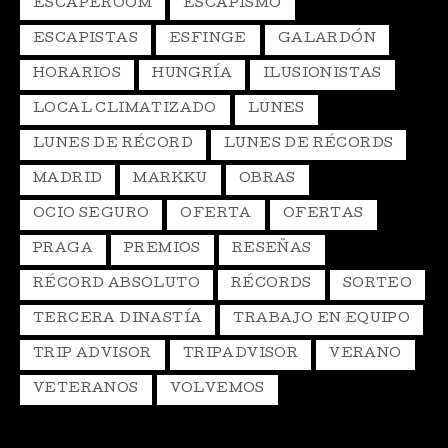
ESCAPEROOM
ESCAPISMO
ESCAPISTAS
ESFINGE
GALARDÓN
HORARIOS
HUNGRÍA
ILUSIONISTAS
LOCAL CLIMATIZADO
LUNES
LUNES DE RÉCORD
LUNES DE RÉCORDS
MADRID
MARKKU
OBRAS
OCIO SEGURO
OFERTA
OFERTAS
PRAGA
PREMIOS
RESEÑAS
RÉCORD ABSOLUTO
RÉCORDS
SORTEO
TERCERA DINASTÍA
TRABAJO EN EQUIPO
TRIP ADVISOR
TRIPADVISOR
VERANO
VETERANOS
VOLVEMOS