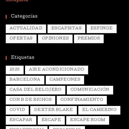
Categorías
ACTUALIDAD
ESCAPISTAS
ESFINGE
OFERTAS
OPINIONES
PREMIOS
Etiquetas
2020
AIRE ACONDICIONADO
BARCELONA
CAMPEONES
CASA DEL RELOJERO
COMUNICACIÓN
CON B DE BICHOS
CONFINAMIENTO
COVID
DEXTER BLAKE
EL CAMERINO
ESCAPAR
ESCAPE
ESCAPE ROOM