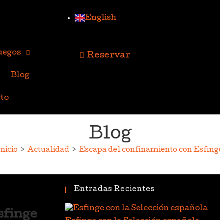
English
uegos
Reservar
Blog
to
Blog
Inicio
>
Actualidad
>
Escapa del confinamiento con Esfing
Entradas Recientes
sfinge