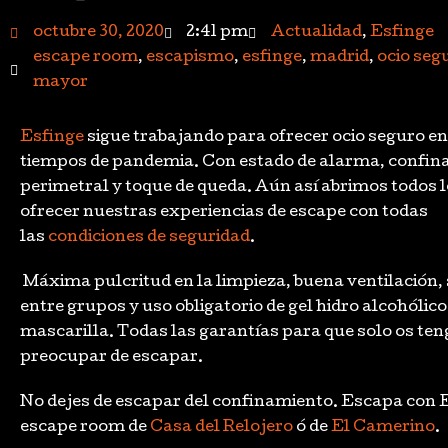
octubre 30, 2020
2:41 pm
Actualidad
,
Esfinge
escape room
,
escapismo
,
esfinge
,
madrid
,
ocio seg
mayor
Esfinge
sigue trabajando para ofrecer ocio seguro en
tiempos de pandemia. Con estado de alarma, confin
perimetral y toque de queda. Aún así abrimos todos l
ofrecer nuestras experiencias de escape con todas
las
condiciones de seguridad
.
Máxima pulcritud en la limpieza, buena ventilación,
entre grupos y uso obligatorio de gel hidro alcohólico
mascarilla. Todas las garantías para que solo os ten
preocupar de escapar.
No dejes de escapar del confinamiento. Escapa con 
escape room de
Casa del Relojero
ó de
El Camerino
.