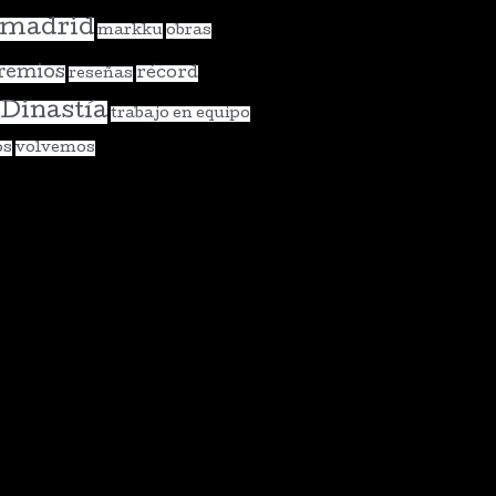
madrid
markku
obras
remios
récord
reseñas
 Dinastía
trabajo en equipo
os
volvemos