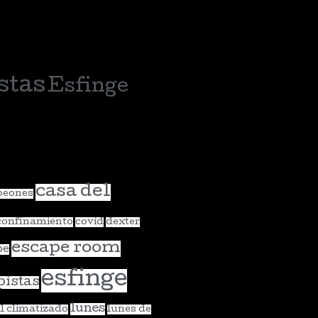
stas
Esfinge
casa del
eones
confinamiento
covid
dexter
escape room
pe
esfinge
pistas
lunes
l climatizado
lunes de