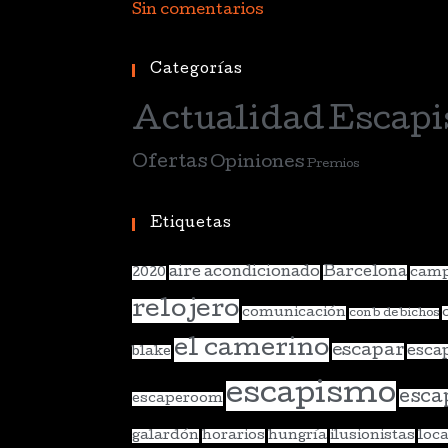
Sin comentarios
Categorías
Actualidad
Escapi
Ofertas
Opiniones
Premios
Etiquetas
aire acondicionado
Barcelona
2020
camp
relojero
comunicación
con b de bichos
el camerino
escapar
esca
blake
escapismo
esca
escaperoom
galardón
horarios
hungría
ilusionistas
loca