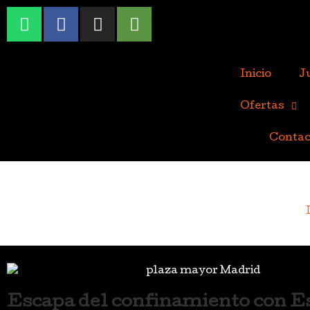
Inicio
J
Ofertas
Contac
Escapa del confinamiento con E