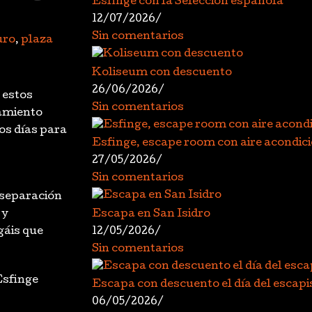
Esfinge con la Selección española
12/07/2026
/
Sin comentarios
uro
,
plaza
Koliseum con descuento
26/06/2026
/
 estos
Sin comentarios
amiento
os días para
Esfinge, escape room con aire acondic
27/05/2026
/
Sin comentarios
 separación
Escapa en San Isidro
 y
12/05/2026
/
gáis que
Sin comentarios
Esfinge
Escapa con descuento el día del escapi
06/05/2026
/