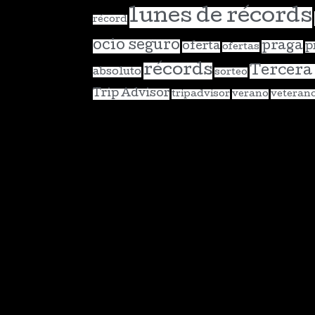
lunes de récords
récord
ocio seguro
praga
oferta
p
ofertas
récords
Tercera
absoluto
sorteo
Trip Advisor
tripadvisor
verano
veteran