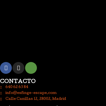
CONTACTO
640 62 63 84
info@esfinge-escape.com
Calle Canillas 12, 28002, Madrid