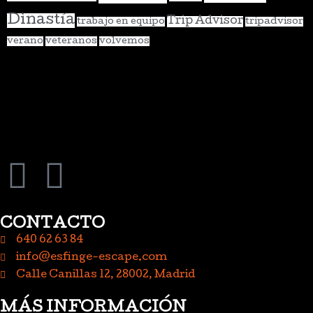
Dinastía
Trip Advisor
trabajo en equipo
tripadvisor
verano
veteranos
volvemos
CONTACTO
640 62 63 84
info@esfinge-escape.com
Calle Canillas 12, 28002, Madrid
MÁS INFORMACIÓN