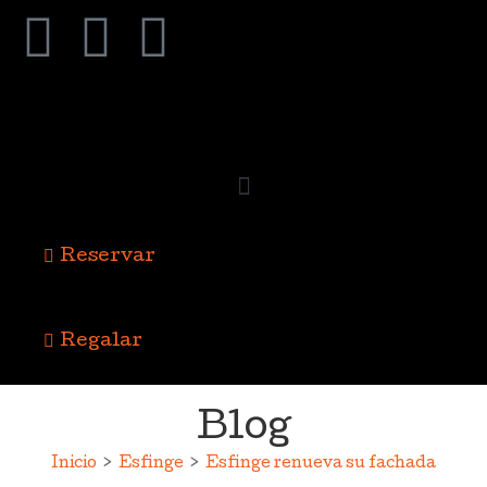
Reservar
Regalar
Blog
Inicio
>
Esfinge
>
Esfinge renueva su fachada