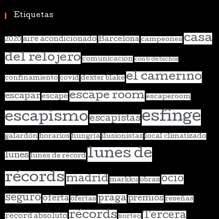
Etiquetas
casa
aire acondicionado
Barcelona
2020
campeones
del relojero
comunicación
con b de bichos
el camerino
confinamiento
covid
dexter blake
escape room
escapar
escape
escaperoom
esfinge
escapismo
escapistas
galardón
horarios
hungría
ilusionistas
local climatizado
lunes de
lunes
lunes de récord
récords
madrid
ocio
markku
obras
seguro
praga
oferta
premios
ofertas
reseñas
récords
Tercera
récord absoluto
sorteo