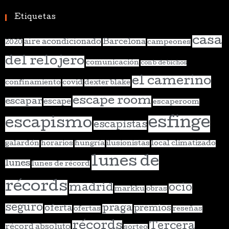
Etiquetas
casa
aire acondicionado
Barcelona
2020
campeones
del relojero
comunicación
con b de bichos
el camerino
confinamiento
covid
dexter blake
escape room
escapar
escape
escaperoom
esfinge
escapismo
escapistas
galardón
horarios
hungría
ilusionistas
local climatizado
lunes de
lunes
lunes de récord
récords
madrid
ocio
markku
obras
seguro
praga
oferta
premios
ofertas
reseñas
récords
Tercera
récord absoluto
sorteo