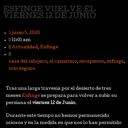
ESFINGE VUELVE EL
VIERNES 12 DE JUNIO
junio 5, 2020
11:01 am
Actualidad
,
Esfinge
casa del relojero
,
el camerino
,
escapismo
,
esfinge
,
ocio seguro
Tras una larga travesía por el desierto de tres
meses
Esfinge
se prepara para volver a subir su
persiana el
viernes 12 de Junio
.
Durante este tiempo no hemos permanecido
ociosos y en la medida en que nos lo han permitido