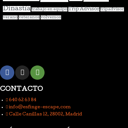
Dinastía
Trip Advisor
trabajo en equipo
tripadvisor
verano
veteranos
volvemos
CONTACTO
640 62 63 84
info@esfinge-escape.com
Calle Canillas 12, 28002, Madrid