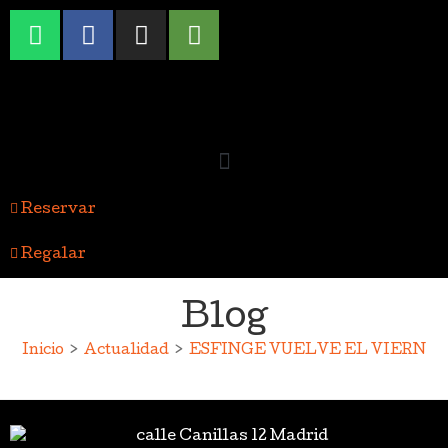
Reservar
Regalar
Blog
Inicio
>
Actualidad
>
ESFINGE VUELVE EL VIERNES 