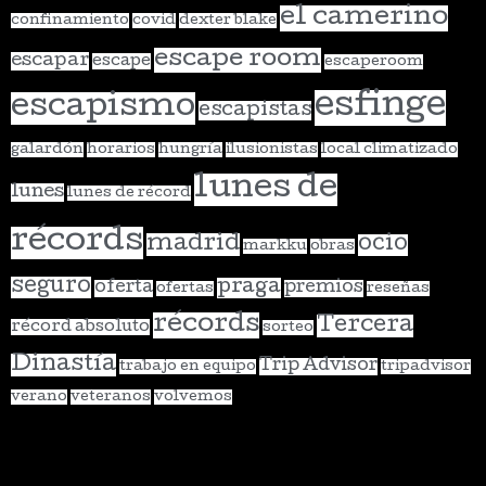
el camerino
confinamiento
covid
dexter blake
escape room
escapar
escape
escaperoom
esfinge
escapismo
escapistas
galardón
horarios
hungría
ilusionistas
local climatizado
lunes de
lunes
lunes de récord
récords
madrid
ocio
markku
obras
seguro
praga
oferta
premios
ofertas
reseñas
récords
Tercera
récord absoluto
sorteo
Dinastía
Trip Advisor
trabajo en equipo
tripadvisor
verano
veteranos
volvemos