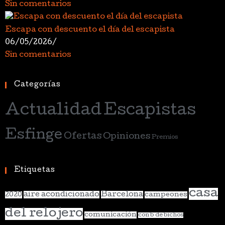
Sin comentarios
Escapa con descuento el día del escapista
06/05/2026
/
Sin comentarios
Categorías
Actualidad
Escapistas
Esfinge
Ofertas
Opiniones
Premios
Etiquetas
casa
aire acondicionado
Barcelona
2020
campeones
del relojero
comunicación
con b de bichos