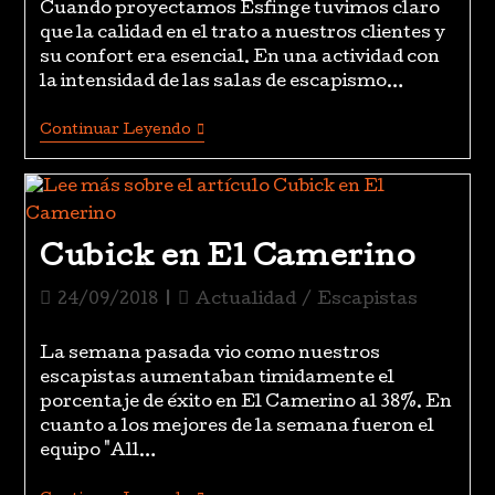
Cuando proyectamos Esfinge tuvimos claro
que la calidad en el trato a nuestros clientes y
su confort era esencial. En una actividad con
la intensidad de las salas de escapismo…
Continuar Leyendo
Cubick en El Camerino
24/09/2018
Actualidad
/
Escapistas
La semana pasada vio como nuestros
escapistas aumentaban timidamente el
porcentaje de éxito en El Camerino al 38%. En
cuanto a los mejores de la semana fueron el
equipo "All…