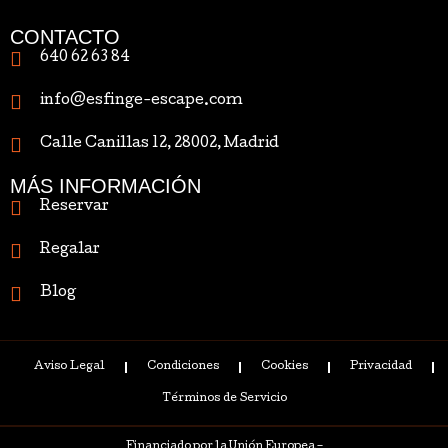
CONTACTO
640 62 63 84
info@esfinge-escape.com
Calle Canillas 12, 28002, Madrid
MÁS INFORMACIÓN
Reservar
Regalar
Blog
Aviso Legal
Condiciones
Cookies
Privacidad
Términos de Servicio
Financiado por la Unión Europea –